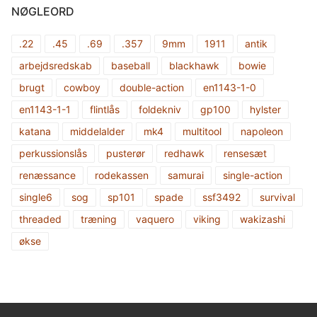
NØGLEORD
.22
.45
.69
.357
9mm
1911
antik
arbejdsredskab
baseball
blackhawk
bowie
brugt
cowboy
double-action
en1143-1-0
en1143-1-1
flintlås
foldekniv
gp100
hylster
katana
middelalder
mk4
multitool
napoleon
perkussionslås
pusterør
redhawk
rensesæt
renæssance
rodekassen
samurai
single-action
single6
sog
sp101
spade
ssf3492
survival
threaded
træning
vaquero
viking
wakizashi
økse