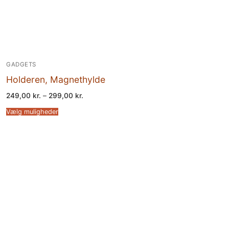
GADGETS
Holderen, Magnethylde
Prisinterval:
249,00
kr.
–
299,00
kr.
249,00 kr.
til
Dette
Vælg muligheder
299,00 kr.
vare
har
flere
varianter.
Mulighederne
kan
vælges
på
varesiden