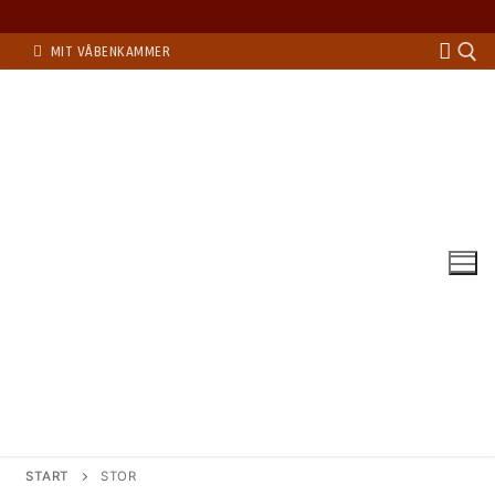
Spring
MIT VÅBENKAMMER
til
indhold
Søg eft
START
STOR