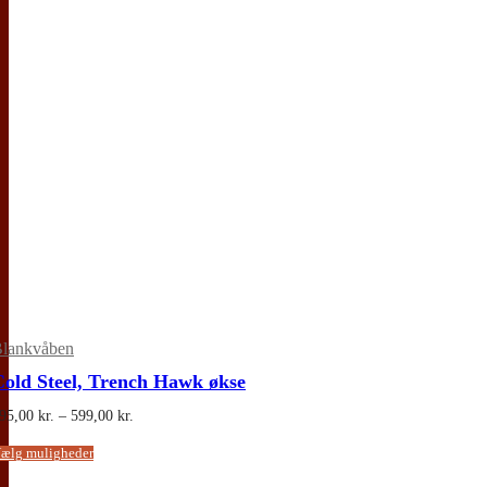
lankvåben
Cold Steel, Trench Hawk økse
Prisinterval:
95,00
kr.
–
599,00
kr.
595,00 kr.
til
Dette
ælg muligheder
599,00 kr.
vare