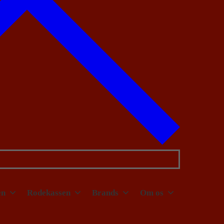
en
Rodekassen
Brands
Om os