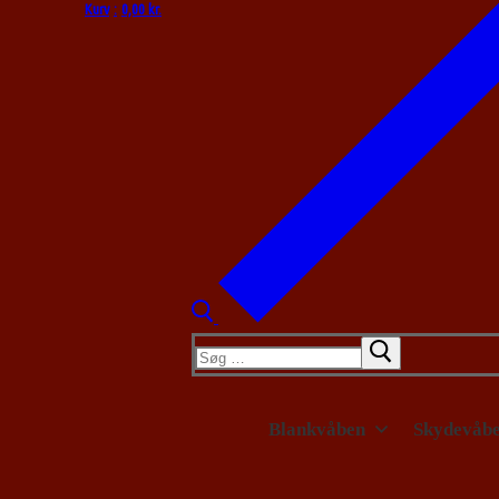
Kurv
:
0,00
kr.
Søg
efter:
Blankvåben
Skydevåb