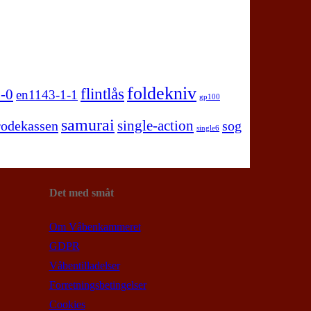
foldekniv
flintlås
-0
en1143-1-1
gp100
samurai
single-action
rodekassen
sog
single6
Det med småt
Om Våbenkammeret
GDPR
Våbentilladelser
Forretningsbetingelser
Cookies