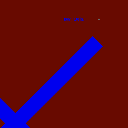
Kurv
:
0,00
kr.