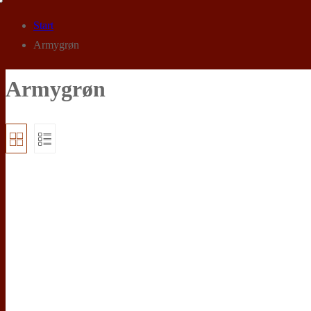
Start
Armygrøn
Armygrøn