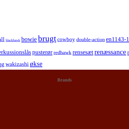
brugt
bowie
en1143-1
ll
cowboy
double-action
blackhawk
renæssance
erkussionslås
pusterør
rensesæt
redhawk
økse
ng
wakizashi
Brands