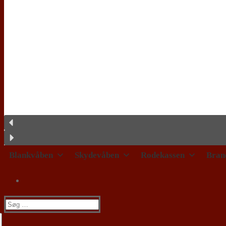
Blankvåben
Skydevåben
Rodekassen
Bran
Søg
efter: