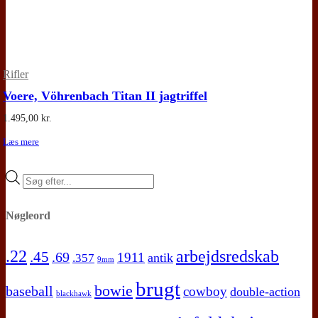
Rifler
Voere, Vöhrenbach Titan II jagtriffel
1.495,00
kr.
Læs mere
Products
search
Nøgleord
.22
arbejdsredskab
.45
.69
1911
antik
.357
9mm
brugt
bowie
baseball
cowboy
double-action
blackhawk