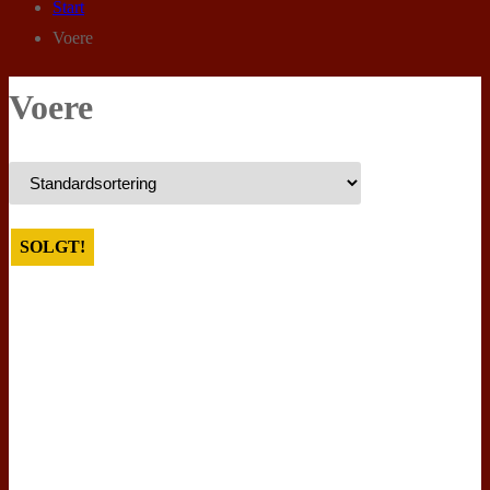
Start
Voere
Voere
SOLGT!