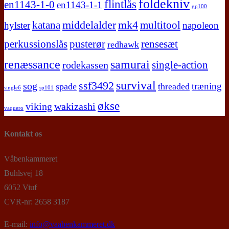
foldekniv
flintlås
en1143-1-0
en1143-1-1
gp100
middelalder
mk4
katana
multitool
hylster
napoleon
perkussionslås
pusterør
rensesæt
redhawk
renæssance
samurai
single-action
rodekassen
survival
ssf3492
sog
træning
spade
threaded
single6
sp101
økse
viking
wakizashi
vaquero
Kontakt os
Våbenkammeret
Buhlsvej 18
6052 Viuf
CVR-nr: 2658 3187
E-mail:
info@vaabenkammeret.dk