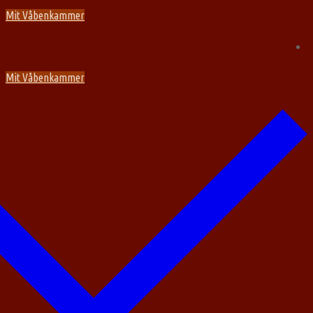
Spring
Menu
Luk
Mit Våbenkammer
til
indhold
Mit Våbenkammer