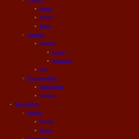
Knive
Sværd
Økser
Orienten
samurai
katana
wakizashi
kina
Træningsvåben
Middelalder
Samurai
Skydevåben
Pistoler
Beretta
Ruger
Revolvere