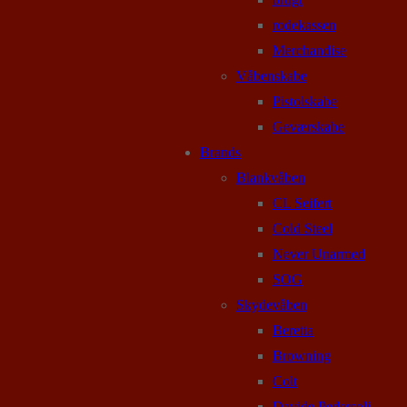
rodekassen
Merchandise
Våbenskabe
Pistolskabe
Geværskabe
Brands
Blankvåben
CL Seifert
Cold Steel
Never Unarmed
SOG
Skydevåben
Beretta
Browning
Colt
Davide Pedersoli