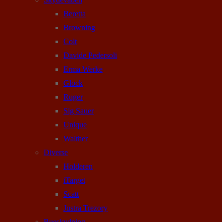
Beretta
Browning
Colt
Davide Pedersoli
Erma Werke
Glock
Ruger
Sig Sauer
Unique
Walther
Diverse
Holderen
iTarget
Scatt
Justra Trezory
Bueskydning