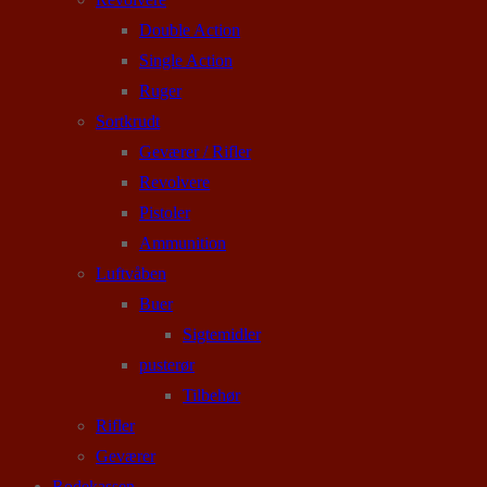
Double Action
Single Action
Ruger
Sortkrudt
Geværer / Rifler
Revolvere
Pistoler
Ammunition
Luftvåben
Buer
Sigtemidler
pusterør
Tilbehør
Rifler
Geværer
Rodekassen