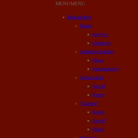
MENU
MENU
Blankvåben
Knive
survival
foldekniv
Arbejdsredskaber
Økser
Køkkenknive
Middelalder
Sværd
Knive
Vikinger
Knive
Sværd
Økser
Orienten