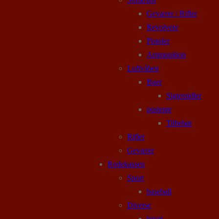
Geværer / Rifler
Revolvere
Pistoler
Ammunition
Luftvåben
Buer
Sigtemidler
pusterør
Tilbehør
Rifler
Geværer
Rodekassen
Sport
baseball
Diverse
brugt