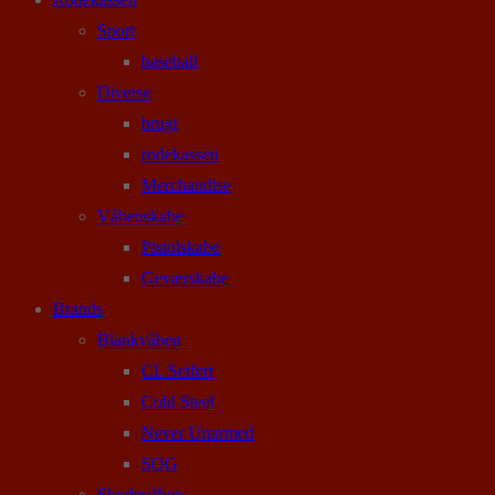
Sport
baseball
Diverse
brugt
rodekassen
Merchandise
Våbenskabe
Pistolskabe
Geværskabe
Brands
Blankvåben
CL Seifert
Cold Steel
Never Unarmed
SOG
Skydevåben