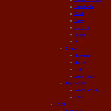
Erma Werke
Glock
Ruger
Sig Sauer
Unique
Walther
Diverse
Holderen
iTarget
Scatt
Justra Trezory
Bueskydning
Avalon Archery
Core
Om os
Hvem vi er