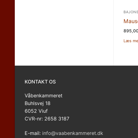
BAJON
Mause
895,0
Læs me
KONTAKT OS
Våbenkammeret
Buhlsvej 18
6052 Viuf
CVR-nr: 2658 3187
E-mail:
info@vaabenkammeret.dk