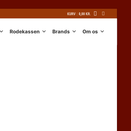
KURV
:
0,00
KR.
Rodekassen
Brands
Om os