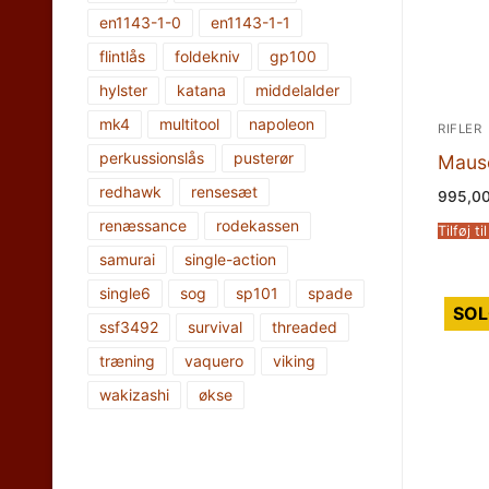
en1143-1-0
en1143-1-1
flintlås
foldekniv
gp100
hylster
katana
middelalder
mk4
multitool
napoleon
RIFLER
perkussionslås
pusterør
Mause
redhawk
rensesæt
995,0
renæssance
rodekassen
Tilføj ti
samurai
single-action
single6
sog
sp101
spade
SOL
ssf3492
survival
threaded
træning
vaquero
viking
wakizashi
økse