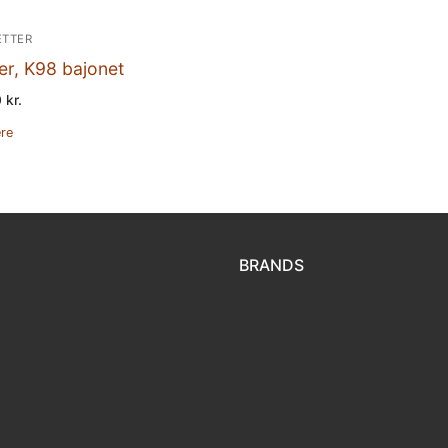
ETTER
r, K98 bajonet
0
kr.
re
BRANDS