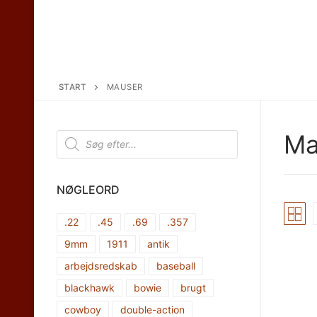
START
MAUSER
Products
Ma
search
NØGLEORD
.22
.45
.69
.357
9mm
1911
antik
arbejdsredskab
baseball
blackhawk
bowie
brugt
cowboy
double-action