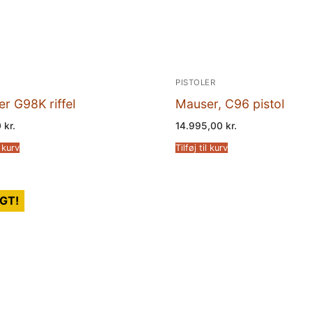
PISTOLER
r G98K riffel
Mauser, C96 pistol
0
kr.
14.995,00
kr.
l kurv
Tilføj til kurv
GT!