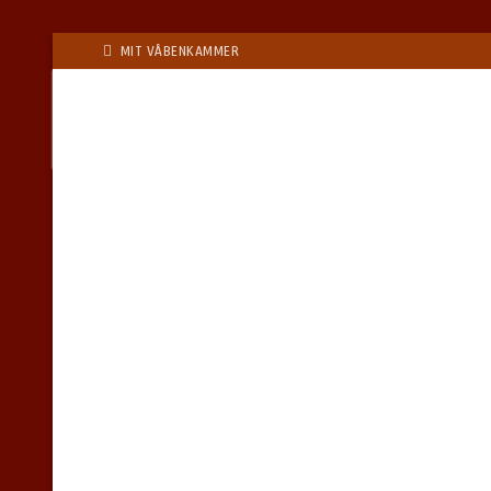
Spring
MIT VÅBENKAMMER
til
indhold