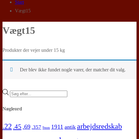
Start
Vægt15
Vægt15
Produkter der vejer under 15 kg
Der blev ikke fundet nogle varer, der matcher dit valg.
Products
search
Nøgleord
.22
arbejdsredskab
.45
.69
1911
antik
.357
9mm