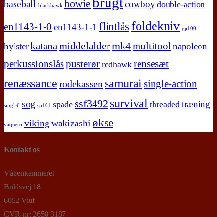
brugt
bowie
baseball
cowboy
double-action
blackhawk
foldekniv
flintlås
en1143-1-0
en1143-1-1
gp100
middelalder
mk4
katana
multitool
hylster
napoleon
perkussionslås
pusterør
rensesæt
redhawk
renæssance
samurai
single-action
rodekassen
survival
ssf3492
sog
træning
spade
threaded
single6
sp101
økse
viking
wakizashi
vaquero
Kontakt os
Våbenkammeret
Buhlsvej 18
6052 Viuf
CVR-nr: 2658 3187