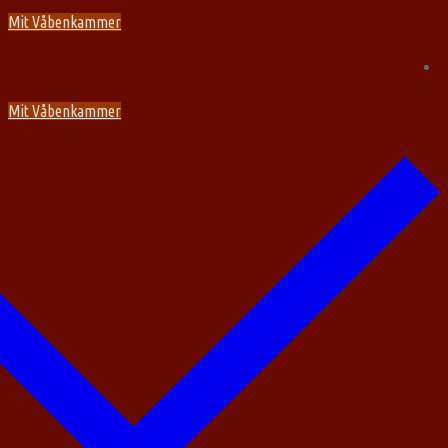
Spring
Menu
Luk
Mit Våbenkammer
til
indhold
Mit Våbenkammer