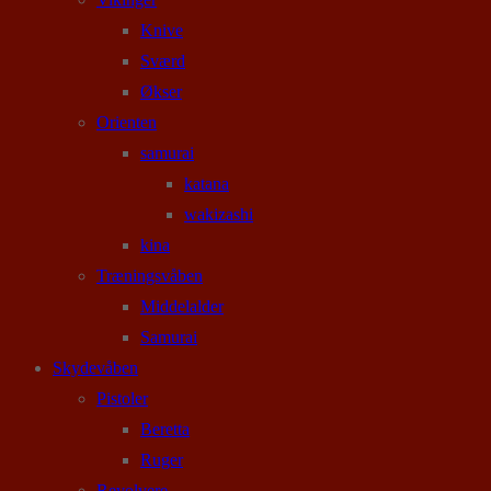
Knive
Sværd
Økser
Orienten
samurai
katana
wakizashi
kina
Træningsvåben
Middelalder
Samurai
Skydevåben
Pistoler
Beretta
Ruger
Revolvere