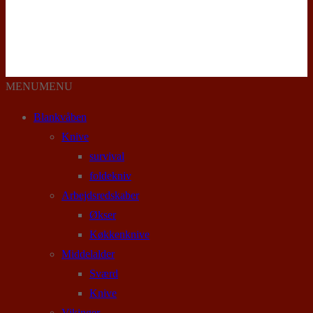
MENU
MENU
Blankvåben
Knive
survival
foldekniv
Arbejdsredskaber
Økser
Køkkenknive
Middelalder
Sværd
Knive
Vikinger