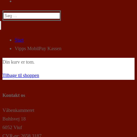
Søg
efter:
Start
Vipps MobilPay Kassen
Din kurv er tom.
Tilbage til shoppen
Kontakt os
Våbenkammeret
Buhlsvej 18
6052 Viuf
CVR-nr: 2658 3187