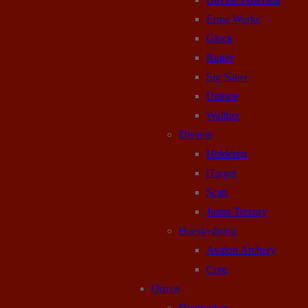
Erma Werke
Glock
Ruger
Sig Sauer
Unique
Walther
Diverse
Holderen
iTarget
Scatt
Justra Trezory
Bueskydning
Avalon Archery
Core
Om os
Hvem vi er