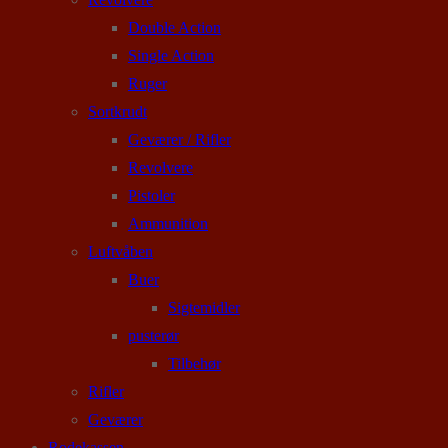
Double Action
Single Action
Ruger
Sortkrudt
Geværer / Rifler
Revolvere
Pistoler
Ammunition
Luftvåben
Buer
Sigtemidler
pusterør
Tilbehør
Rifler
Geværer
Rodekassen