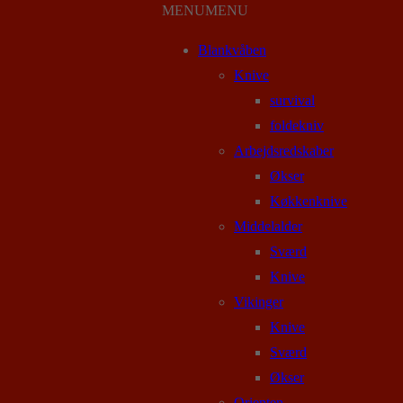
MENU
MENU
Blankvåben
Knive
survival
foldekniv
Arbejdsredskaber
Økser
Køkkenknive
Middelalder
Sværd
Knive
Vikinger
Knive
Sværd
Økser
Orienten