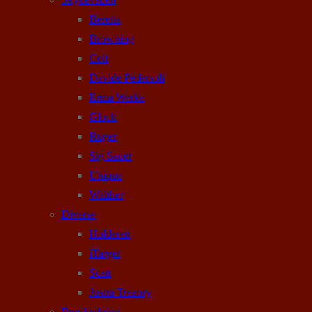
Beretta
Browning
Colt
Davide Pedersoli
Erma Werke
Glock
Ruger
Sig Sauer
Unique
Walther
Diverse
Holderen
iTarget
Scatt
Justra Trezory
Bueskydning