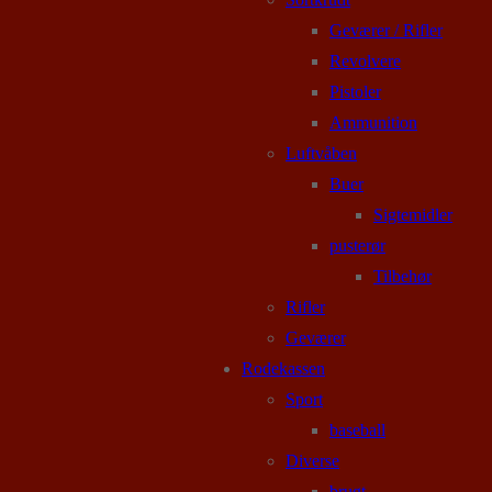
Geværer / Rifler
Revolvere
Pistoler
Ammunition
Luftvåben
Buer
Sigtemidler
pusterør
Tilbehør
Rifler
Geværer
Rodekassen
Sport
baseball
Diverse
brugt