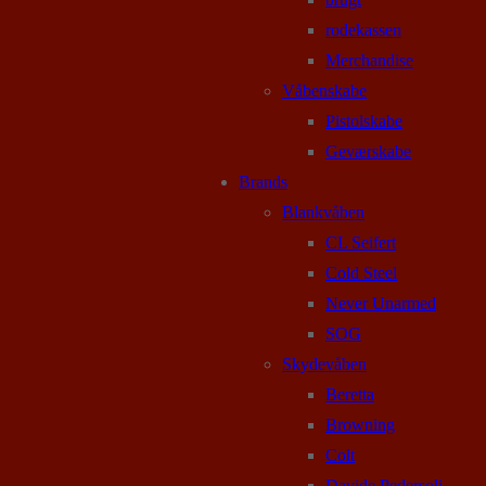
rodekassen
Merchandise
Våbenskabe
Pistolskabe
Geværskabe
Brands
Blankvåben
CL Seifert
Cold Steel
Never Unarmed
SOG
Skydevåben
Beretta
Browning
Colt
Davide Pedersoli