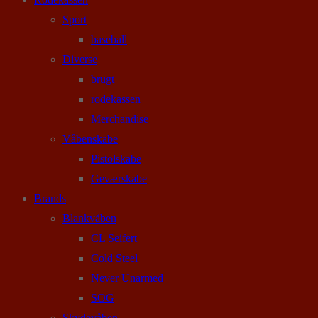
Sport
baseball
Diverse
brugt
rodekassen
Merchandise
Våbenskabe
Pistolskabe
Geværskabe
Brands
Blankvåben
CL Seifert
Cold Steel
Never Unarmed
SOG
Skydevåben