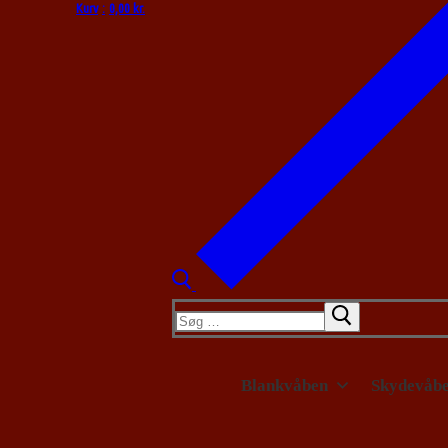
Kurv
:
0,00
kr.
Søg
efter:
Blankvåben
Skydevåb