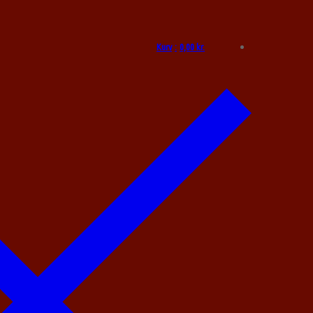
Kurv
:
0,00
kr.