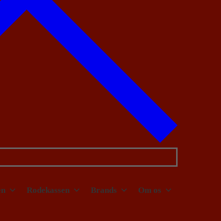
en
Rodekassen
Brands
Om os