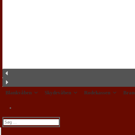
Blankvåben
Skydevåben
Rodekassen
Bran
Søg
efter: