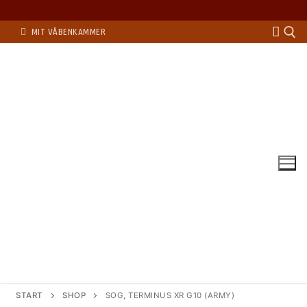
Spring
MIT VÅBENKAMMER
til
indhold
Søg eft
START
SHOP
SOG, TERMINUS XR G10 (ARMY)