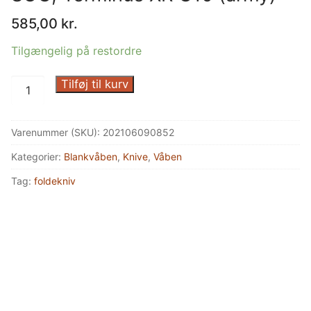
585,00
kr.
Tilgængelig på restordre
SOG,
Tilføj til kurv
Terminus
XR
Varenummer (SKU):
202106090852
G10
(army)
Kategorier:
Blankvåben
,
Knive
,
Våben
antal
Tag:
foldekniv