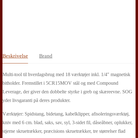
Beskrivelse
Brand
Multi-tool til hverdagsbrug med 18 værktøjer inkl. 1/4″ magnetisk
bitholder. Fremstillet i 5CR15MOV stål og med Compound
Leverage, der giver den dobbelte styrke i greb og skæreevne. SOG
yder livsgaranti på deres produkter.
Værktøjer: Spidstang, bidetang, kabelklipper, afisoleringsværktøj,
kniv med 6 cm. blad, saks, sav, syl, 3-sidet fil, dåseåbner, oplukker,
stjerne skruetrækker, præcisions skruetrækker, tre størrelser flad