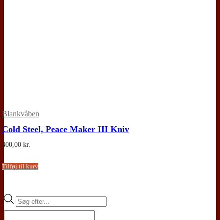
Blankvåben
Cold Steel, Peace Maker III Kniv
400,00
kr.
Tilføj til kurv
Products
search