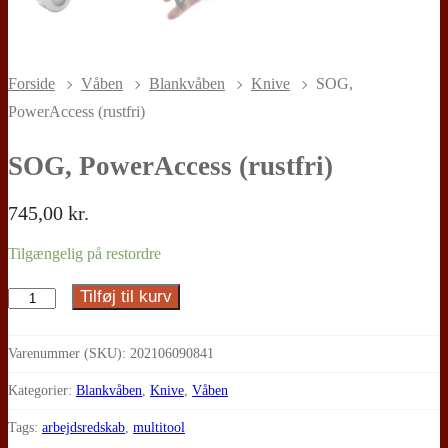
Forside
Våben
Blankvåben
Knive
SOG,
PowerAccess (rustfri)
SOG, PowerAccess (rustfri)
745,00
kr.
Tilgængelig på restordre
Tilføj til kurv
SOG,
PowerAccess
(rustfri)
Varenummer (SKU):
202106090841
antal
Kategorier:
Blankvåben
,
Knive
,
Våben
Tags:
arbejdsredskab
,
multitool