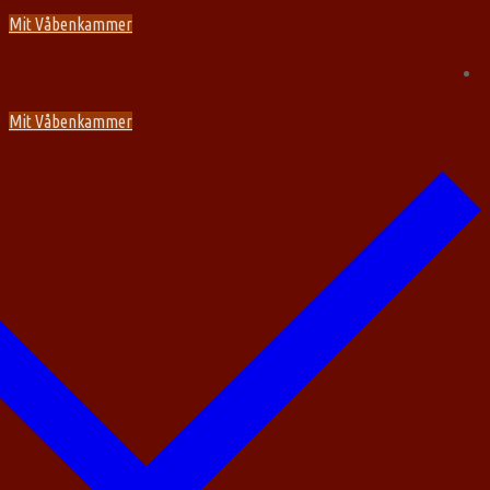
Spring
Menu
Luk
Mit Våbenkammer
til
indhold
Mit Våbenkammer