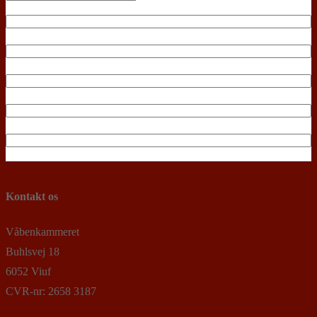
Kontakt os
Våbenkammeret
Buhlsvej 18
6052 Viuf
CVR-nr: 2658 3187