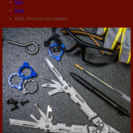
Start
Shop
SOG, PowerAccess (rustfri)
🔍