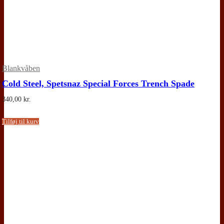
Blankvåben
Cold Steel, Spetsnaz Special Forces Trench Spade
340,00
kr.
Tilføj til kurv