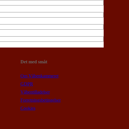
Det med småt
Om Våbenkammeret
GDPR
Våbentilladelser
Forretningsbetingelser
Cookies