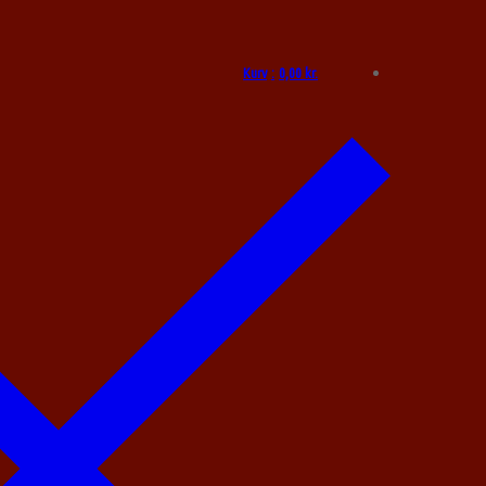
Kurv
:
0,00
kr.