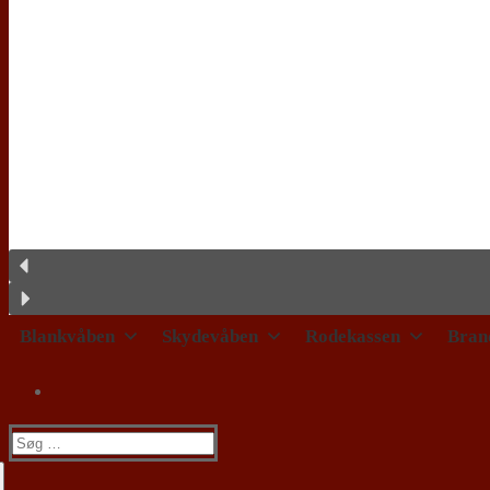
Blankvåben
Skydevåben
Rodekassen
Bran
Søg
efter: