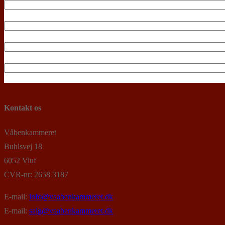
Kontakt os
Våbenkammeret
Buhlsvej 18
6052 Viuf
CVR-nr: 2658 3187
E-mail:
info@vaabenkammeret.dk
E-mail:
salg@vaabenkammeret.dk