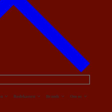
en
Rodekassen
Brands
Om os