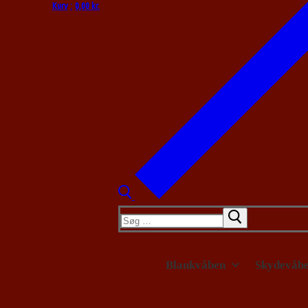
Kurv
:
0,00
kr.
Søg
efter:
Blankvåben
Skydevåb