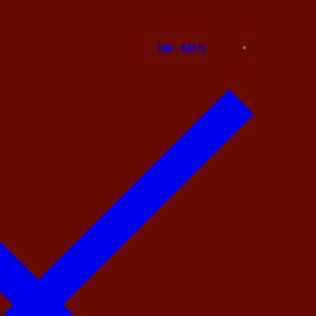
Kurv
:
0,00
kr.