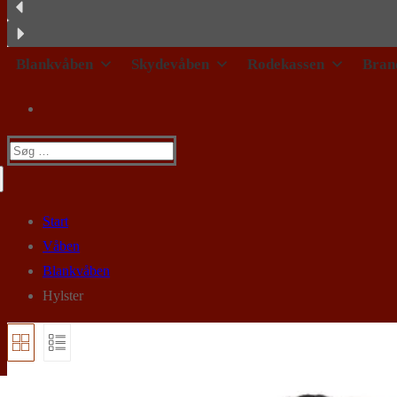
Blankvåben
Skydevåben
Rodekassen
Bran
Søg
efter:
Start
Våben
Blankvåben
Hylster