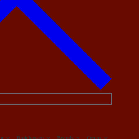
en
Rodekassen
Brands
Om os