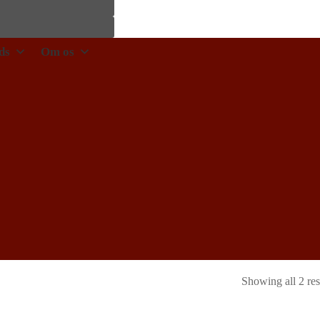
ds
Om os
Showing all 2 res