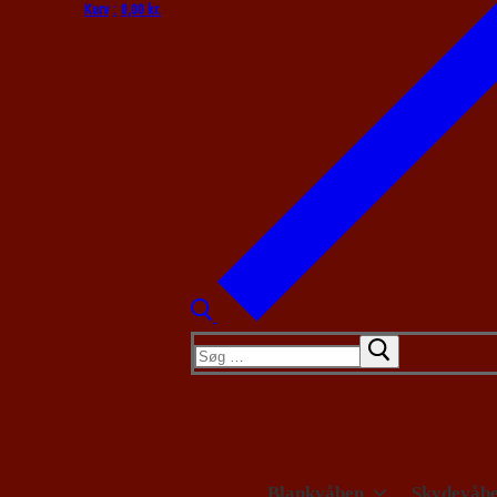
Kurv
:
0,00
kr.
Søg
efter:
Blankvåben
Skydevåb