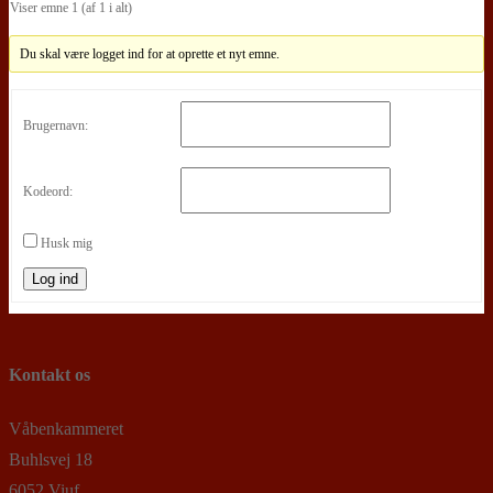
Viser emne 1 (af 1 i alt)
Du skal være logget ind for at oprette et nyt emne.
Brugernavn:
Kodeord:
Husk mig
Log ind
Kontakt os
Våbenkammeret
Buhlsvej 18
6052 Viuf