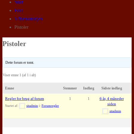
Start
Fora
Våbensmedjen
Pistoler
Pistoler
Dette forum er tomt.
Viser emne 1 (af 1 i alt)
Emne
Stemmer
Indlæg
Sidste indlæg
Regler for brug af forum
1
1
6 år, 4 måneder
siden
Startet af:
sitadmin
i:
Forumregler
sitadmin