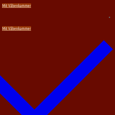
Spring
Menu
Luk
Mit Våbenkammer
til
indhold
Mit Våbenkammer