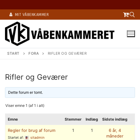
Spring
MIT VÅBENKAMMER
til
indhold
Søg efter:
START
FORA
RIFLER OG GEVÆRER
Rifler og Geværer
Dette forum er tomt.
Viser emne 1 (af 1 i alt)
Emne
Stemmer
Indlæg
Sidste indlæg
Regler for brug af forum
1
1
6 år, 4
måneder
Startet af:
sitadmin