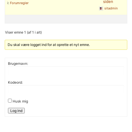
siden
i:
Forumregler
sitadmin
Viser emne 1 (af 1 i alt)
Du skal være logget ind for at oprette et nyt emne.
Brugernavn:
Kodeord:
Husk mig
Log ind